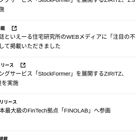
サービス「StockFormer」を展開するZIRITZ、1.3
施
掲載
誌といえーる住宅研究所のWEBメディアに「注目の不
して掲載いただきました
リリース
サービス「StockFormer」を展開するZIRITZ、
達を実施
リリース
本最大級のFinTech拠点「FINOLAB」へ参画
掲載